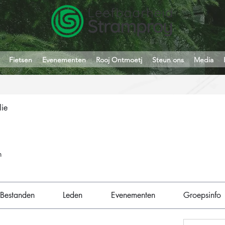
Fietsen
Evenementen
Rooj Ontmoetj
Steun ons
Media
lie
n
Bestanden
Leden
Evenementen
Groepsinfo