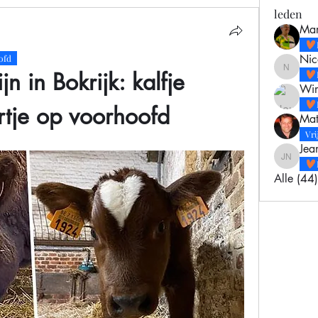
leden
Mar
Nic
ofd
n in Bokrijk: kalfje  
Nico Hu
Wim
tje op voorhoofd
Mat
Vri
Jea
Jeanne e
Alle (44