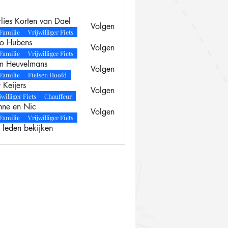
lies Korten van Dael
Volgen
Familie
Vrijwilliger Fiets
o Hubens
Volgen
bens
Familie
Vrijwilliger Fiets
 Heuvelmans
Volgen
Familie
Fietsen Hoofd
 Keijers
Volgen
jwilliger Fiets
Chauffeur
nne en Nic
Volgen
n Nic
Familie
Vrijwilliger Fiets
) leden bekijken