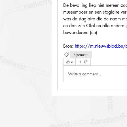
De bevalling liep niet meteen zo
museumboer en een stagiaire ver
was de stagiaire die de naam moc
en dan zijn Olaf en alle andere jo
bewonderen. (cn)
Bron: 
https://m.nieuwsblad.b
Algemeen
0
Write a comment...