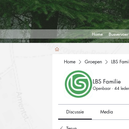
Home
Busvervoer
Home
Groepen
LBS Fami
LBS Familie
Openbaar
·
44 lede
Discussie
Media
Terug