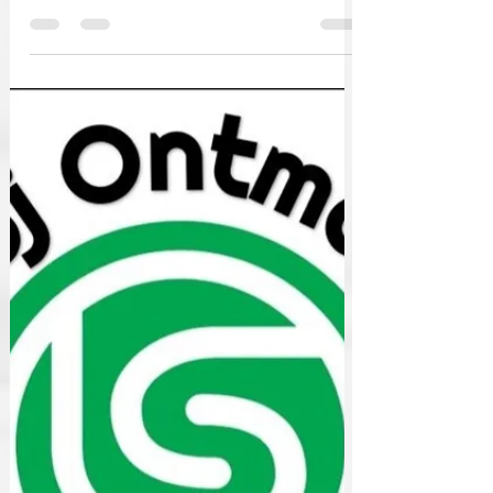
LBS Jaaragenda 2026
Hierbij de jaaragenda 2026. Altijd benaderbaar
via ons vrijwilligersportaal. Fijne jaarwisseling
aan allen.