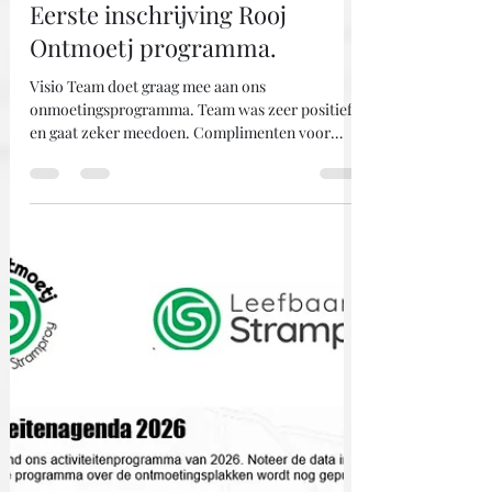
Mat Keijers
6 jan
Eerste inschrijving Rooj
Ontmoetj programma.
Visio Team doet graag mee aan ons
onmoetingsprogramma. Team was zeer positief
en gaat zeker meedoen. Complimenten voor
onze Rooj Ontmoetj werkgroepen.