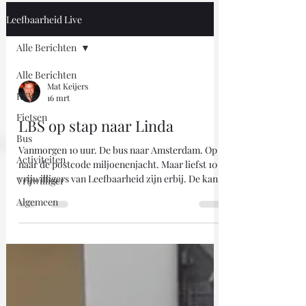
Leefbaarheid Live
Alle Berichten
Alle Berichten
Mat Keijers
RSV
16 mrt
Fietsen
LBS op stap naar Linda
Bus
Vanmorgen 10 uur. De bus naar Amsterdam. Op
Activiteiten
naar de postcode miljoenenjacht. Maar liefst 10
vrijwilligers van Leefbaarheid zijn erbij. De kans
Vrijwilliger
op een gratis rondje voor al ons deelnemers is
Algemeen
aanwezig… wie weet. Onze penningmeester René
doet met het rondje niet mee… de kinderen
hebben bij succes de buit al onder hun gedeeld!