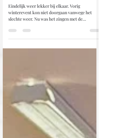
MuziekBingo super gezellig
Eindelijk weer lekker bij elkaar. Vorig
winterevent kon niet doorgaan vanwege het
slechte weer. Nu was het zingen met de
muzirkbingo. Marlies was de organisator en het
Serviceteam was met eigen gebak weert top.
Mooie middag. Volgende keer hebben we van 3
tot 13 maart weer de laatsre winteractiviteit. Dan
gaan we met de fietgroepen naar de
ontmoetingsplaatsen in de dorpskern. Alvast
oefenen voor ons nieuwe programma “Rooj
Ontmoetj”. Voor nu: allen fijne vadteloavendj
gewinstj.