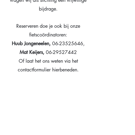
vragen wij als stichting een vrijwillige
bijdrage.
Reserveren doe je ook bij onze
fietscoördinatoren:
Huub Jongeneelen,
0
6-23525646
,
Mat Keijers,
0
6-29527442
Of laat het ons weten via het
contactformulier hierbeneden.
Heeft u vragen over het
fietsprogramma, vul dan