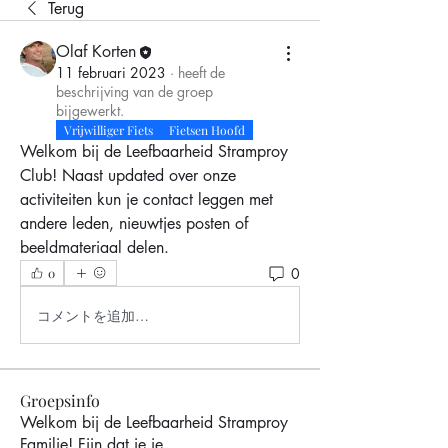
Terug
Olaf Korten
11 februari 2023
·
heeft de
beschrijving van de groep
bijgewerkt.
Vrijwilliger Fiets
Fietsen Hoofd
Welkom bij de Leefbaarheid Stramproy 
Club! Naast updated over onze 
activiteiten kun je contact leggen met 
andere leden, nieuwtjes posten of 
beeldmateriaal delen.
0
0
コメントを追加…
Groepsinfo
Welkom bij de Leefbaarheid Stramproy
Familie! Fijn dat je je
...