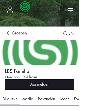
Groepen
LBS Familie
Openbaar
·
44 leden
Aanmelden
Discussie
Media
Bestanden
Leden
Evenementen