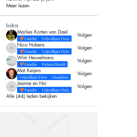
Meer lezen
leden
Marlies Korten van Dael
Volgen
Familie
Vrijwilliger Fiets
Nico Hubens
Volgen
Nico Hubens
Familie
Vrijwilliger Fiets
Wim Heuvelmans
Volgen
Familie
Fietsen Hoofd
Mat Keijers
Volgen
Vrijwilliger Fiets
Chauffeur
Jeanne en Nic
Volgen
Jeanne en Nic
Familie
Vrijwilliger Fiets
Alle (44) leden bekijken