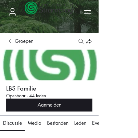
Groepen
LBS Familie
Openbaar
·
44 leden
Aanmelden
Discussie
Media
Bestanden
Leden
Evenementen