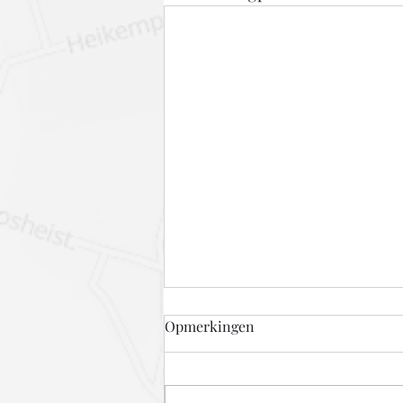
LBS op stap naar Linda
Opmerkingen
Vanmorgen 10 uur. De bus naar
Amsterdam. Op naar de postcode
miljoenenjacht. Maar liefst 10