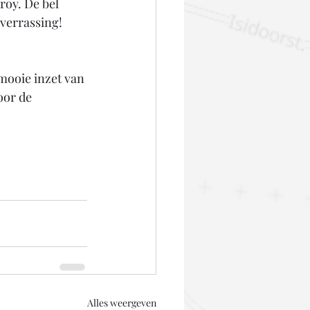
roy. De bel 
verrassing! 
mooie inzet van 
oor de 
Alles weergeven