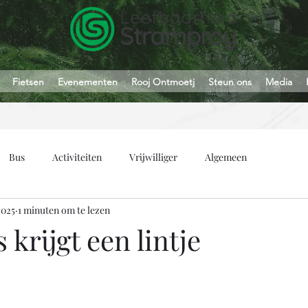
Fietsen
Evenementen
Rooj Ontmoetj
Steun ons
Media
Bus
Activiteiten
Vrijwilliger
Algemeen
2025
1 minuten om te lezen
 krijgt een lintje