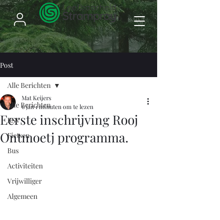
Post
Alle Berichten
Mat Keijers
Alle Berichten
6 jan
1 minuten om te lezen
Eerste inschrijving Rooj
RSV
Ontmoetj programma.
Fietsen
Bus
Activiteiten
Vrijwilliger
Algemeen