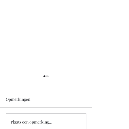
Opmerkingen
LBS Jaaragenda 
Plaats een opmerking...
MuziekBingo super