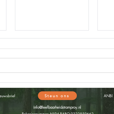
Paasbloemstukjes Visio
Een 
Steun ons
euwsbrief
ANBI
info@leefbaarheidstramproy.nl
Rekeningnummer: NL94 RABO 0322859662