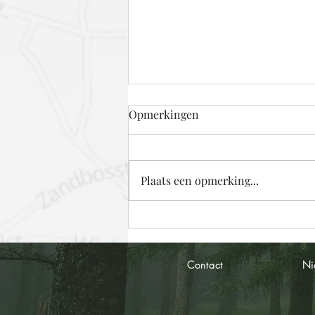
Opmerkingen
Plaats een opmerking...
Hieël Rooj Fietstj
Contact
Ni