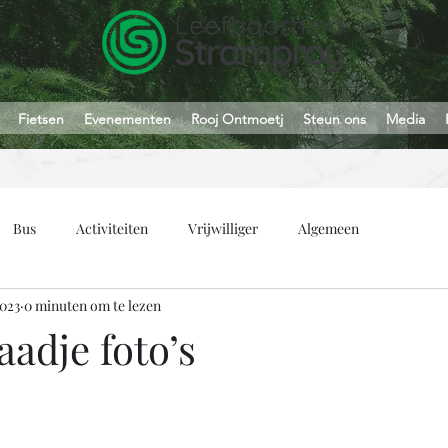
Fietsen
Evenementen
Rooj Ontmoetj
Steun ons
Media
Bus
Activiteiten
Vrijwilliger
Algemeen
2023
0 minuten om te lezen
aadje foto’s