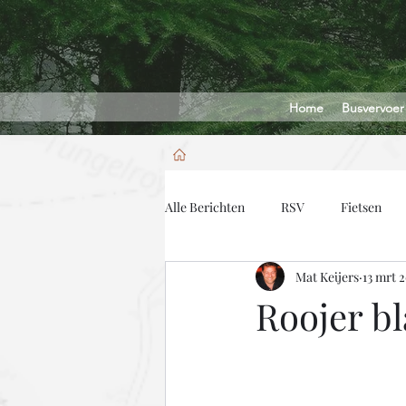
Home
Busvervoer
Alle Berichten
RSV
Fietsen
Mat Keijers
13 mrt 
Roojer bl