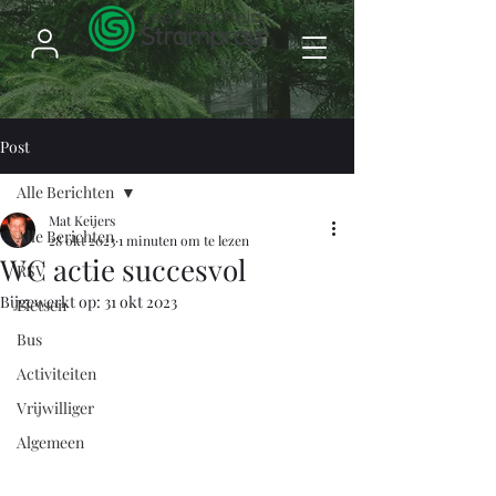
Post
Alle Berichten
Mat Keijers
Alle Berichten
28 okt 2023
1 minuten om te lezen
WC actie succesvol
RSV
Bijgewerkt op:
31 okt 2023
Fietsen
Bus
Activiteiten
Vrijwilliger
Algemeen