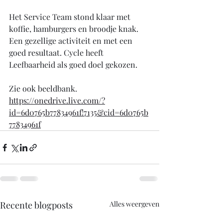
Het Service Team stond klaar met 
koffie, hamburgers en broodje knak. 
Een gezellige activiteit en met een 
goed resultaat. Cycle heeft 
Leefbaarheid als goed doel gekozen. 
Zie ook beeldbank. 
https://onedrive.live.com/?
id=6d0765b77834961f!7135&cid=6d0765b
77834961f
Recente blogposts
Alles weergeven